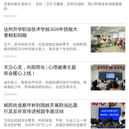
亲爱的家长朋友们： 您好！艾叶又飘香，忽而近端阳，我们即将迎来我国重要
的...
2026-06-17
达州升华职业技术学校2026年技能大
赛精彩回顾
五月，是劳动的月份，也是技能绽放的季节。在刚刚落
幕的我校2026年技能大赛上，来自各个专业的同...
2026-06-12
关注心灵，向阳而生 | 心理健康主题
班会暖心上线！
成长路上，既有欢声笑语，也难免遇到迷茫与烦恼。青
春期的少年，怀揣着纯粹的初心，也背负着学业...
2026-06-02
斌郎街道蔡坪村到我校开展防溺志愿
行及反诈宣传进校园专题活动
为深化校园安全教育，构筑家庭、学校、社会三位一体
安全防护网，2026年5月7日上午，高新区斌郎街道蔡坪...