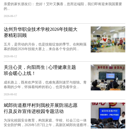
亲爱的家长朋友们： 您好！艾叶又飘香，忽而近端阳，我们即将迎来我国重要
的...
2026-06-17
达州升华职业技术学校2026年技能大
赛精彩回顾
五月，是劳动的月份，也是技能绽放的季节。在刚刚落
幕的我校2026年技能大赛上，来自各个专业的同...
2026-06-12
关注心灵，向阳而生 | 心理健康主题
班会暖心上线！
成长路上，既有欢声笑语，也难免遇到迷茫与烦恼。青
春期的少年，怀揣着纯粹的初心，也背负着学业...
2026-06-02
斌郎街道蔡坪村到我校开展防溺志愿
行及反诈宣传进校园专题活动
为深化校园安全教育，构筑家庭、学校、社会三位一体
安全防护网，2026年5月7日上午，高新区斌郎街道蔡坪...