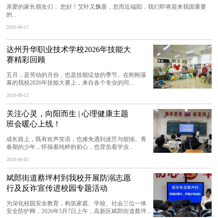
亲爱的家长朋友们： 您好！艾叶又飘香，忽而近端阳，我们即将迎来我国重要
的...
2026-06-17
达州升华职业技术学校2026年技能大
赛精彩回顾
五月，是劳动的月份，也是技能绽放的季节。在刚刚落
幕的我校2026年技能大赛上，来自各个专业的同...
2026-06-12
关注心灵，向阳而生 | 心理健康主题
班会暖心上线！
成长路上，既有欢声笑语，也难免遇到迷茫与烦恼。青
春期的少年，怀揣着纯粹的初心，也背负着学业...
2026-06-02
斌郎街道蔡坪村到我校开展防溺志愿
行及反诈宣传进校园专题活动
为深化校园安全教育，构筑家庭、学校、社会三位一体
安全防护网，2026年5月7日上午，高新区斌郎街道蔡坪...