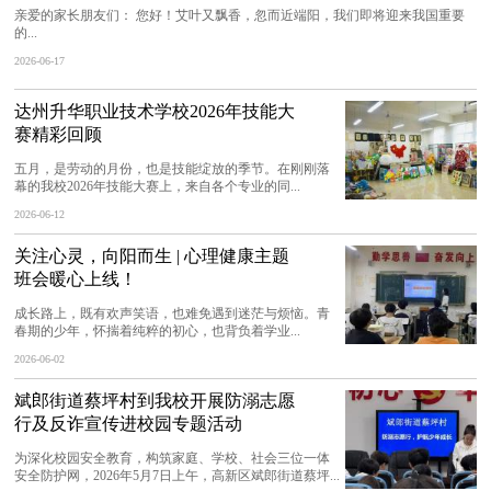
亲爱的家长朋友们： 您好！艾叶又飘香，忽而近端阳，我们即将迎来我国重要
的...
2026-06-17
达州升华职业技术学校2026年技能大
赛精彩回顾
五月，是劳动的月份，也是技能绽放的季节。在刚刚落
幕的我校2026年技能大赛上，来自各个专业的同...
2026-06-12
关注心灵，向阳而生 | 心理健康主题
班会暖心上线！
成长路上，既有欢声笑语，也难免遇到迷茫与烦恼。青
春期的少年，怀揣着纯粹的初心，也背负着学业...
2026-06-02
斌郎街道蔡坪村到我校开展防溺志愿
行及反诈宣传进校园专题活动
为深化校园安全教育，构筑家庭、学校、社会三位一体
安全防护网，2026年5月7日上午，高新区斌郎街道蔡坪...