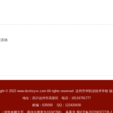
年活动
ight © 2022 www.dzshzyxx.com All rights reserved
达州升华职业技术学校
版
地址：四川达州市高新区 电话：18116791777
邮编：635000 QQ：122420430
（浏览本网主页，最佳分辨率为1024*768） 备案号:
蜀ICP备2022003777号-1