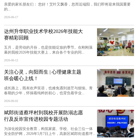
亲爱的家长朋友们： 您好！艾叶又飘香，忽而近端阳，我们即将迎来我国重要
的...
2026-06-17
达州升华职业技术学校2026年技能大
赛精彩回顾
五月，是劳动的月份，也是技能绽放的季节。在刚刚落
幕的我校2026年技能大赛上，来自各个专业的同...
2026-06-12
关注心灵，向阳而生 | 心理健康主题
班会暖心上线！
成长路上，既有欢声笑语，也难免遇到迷茫与烦恼。青
春期的少年，怀揣着纯粹的初心，也背负着学业...
2026-06-02
斌郎街道蔡坪村到我校开展防溺志愿
行及反诈宣传进校园专题活动
为深化校园安全教育，构筑家庭、学校、社会三位一体
安全防护网，2026年5月7日上午，高新区斌郎街道蔡坪...