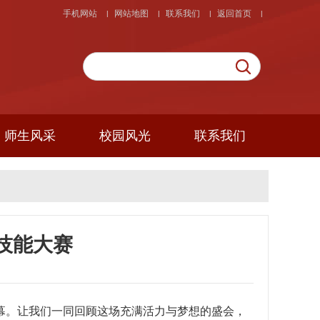
手机网站
网站地图
联系我们
返回首页
|
|
|
|
师生风采
校园风光
联系我们
技能大赛
落幕。让我们一同回顾这场充满活力与梦想的盛会，