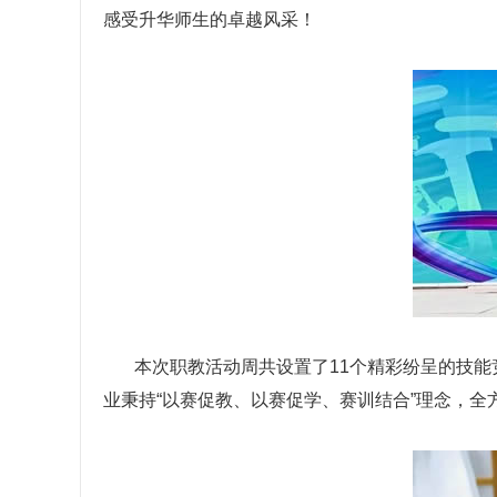
感受升华师生的卓越风采！
本次职教活动周共设置了11个精彩纷呈的技能
业秉持“以赛促教、以赛促学、赛训结合”理念，