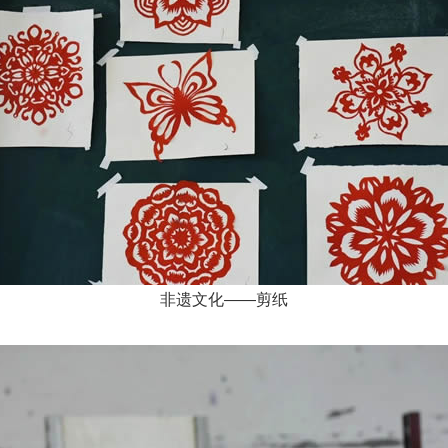
非遗文化——剪纸