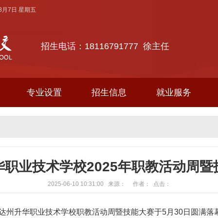
年8月7日 星期五
招生电话：18116791777 徐主任
专业设置
招生信息
就业服务
华职业技术学校2025年职教活动周暨
2025-06-10 10:31:00 来源： 作者： 点击：
达州升华职业技术学校
职教活动周暨技能大赛于5月30日圆满