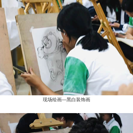
现场绘画—黑白装饰画