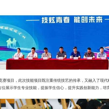
竞赛项目，此次技能项目既注重传统技艺的传承，又融入了现代
全方位展示学生专业技能，提振学生信心，提升实践创新能力，培