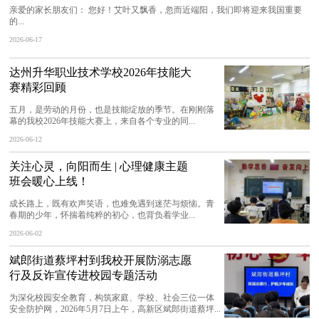
亲爱的家长朋友们： 您好！艾叶又飘香，忽而近端阳，我们即将迎来我国重要
的...
2026-06-17
达州升华职业技术学校2026年技能大
赛精彩回顾
五月，是劳动的月份，也是技能绽放的季节。在刚刚落
幕的我校2026年技能大赛上，来自各个专业的同...
2026-06-12
关注心灵，向阳而生 | 心理健康主题
班会暖心上线！
成长路上，既有欢声笑语，也难免遇到迷茫与烦恼。青
春期的少年，怀揣着纯粹的初心，也背负着学业...
2026-06-02
斌郎街道蔡坪村到我校开展防溺志愿
行及反诈宣传进校园专题活动
为深化校园安全教育，构筑家庭、学校、社会三位一体
安全防护网，2026年5月7日上午，高新区斌郎街道蔡坪...