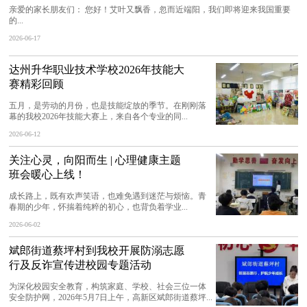
亲爱的家长朋友们： 您好！艾叶又飘香，忽而近端阳，我们即将迎来我国重要
的...
2026-06-17
达州升华职业技术学校2026年技能大
赛精彩回顾
五月，是劳动的月份，也是技能绽放的季节。在刚刚落
幕的我校2026年技能大赛上，来自各个专业的同...
2026-06-12
关注心灵，向阳而生 | 心理健康主题
班会暖心上线！
成长路上，既有欢声笑语，也难免遇到迷茫与烦恼。青
春期的少年，怀揣着纯粹的初心，也背负着学业...
2026-06-02
斌郎街道蔡坪村到我校开展防溺志愿
行及反诈宣传进校园专题活动
为深化校园安全教育，构筑家庭、学校、社会三位一体
安全防护网，2026年5月7日上午，高新区斌郎街道蔡坪...