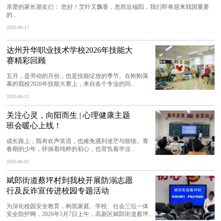
亲爱的家长朋友们： 您好！艾叶又飘香，忽而近端阳，我们即将迎来我国重要
的...
2026-06-17
达州升华职业技术学校2026年技能大
赛精彩回顾
五月，是劳动的月份，也是技能绽放的季节。在刚刚落
幕的我校2026年技能大赛上，来自各个专业的同...
2026-06-12
关注心灵，向阳而生 | 心理健康主题
班会暖心上线！
成长路上，既有欢声笑语，也难免遇到迷茫与烦恼。青
春期的少年，怀揣着纯粹的初心，也背负着学业...
2026-06-02
斌郎街道蔡坪村到我校开展防溺志愿
行及反诈宣传进校园专题活动
为深化校园安全教育，构筑家庭、学校、社会三位一体
安全防护网，2026年5月7日上午，高新区斌郎街道蔡坪...