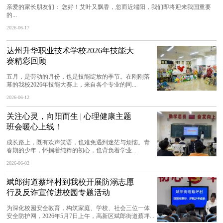
亲爱的家长朋友们： 您好！艾叶又飘香，忽而近端阳，我们即将迎来我国重要
的...
2026-06-17
达州升华职业技术学校2026年技能大
赛精彩回顾
五月，是劳动的月份，也是技能绽放的季节。在刚刚落
幕的我校2026年技能大赛上，来自各个专业的同...
2026-06-12
关注心灵，向阳而生 | 心理健康主题
班会暖心上线！
成长路上，既有欢声笑语，也难免遇到迷茫与烦恼。青
春期的少年，怀揣着纯粹的初心，也背负着学业...
2026-06-02
斌郎街道蔡坪村到我校开展防溺志愿
行及反诈宣传进校园专题活动
为深化校园安全教育，构筑家庭、学校、社会三位一体
安全防护网，2026年5月7日上午，高新区斌郎街道蔡坪...