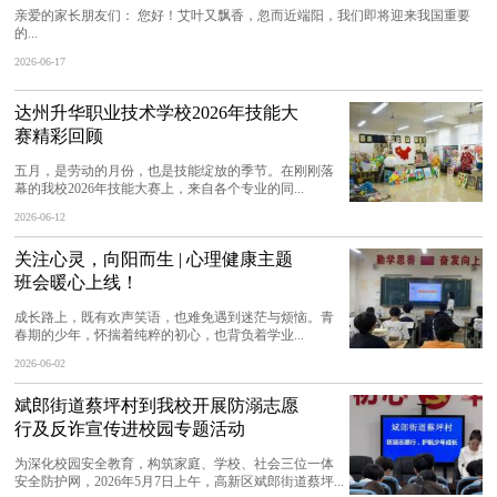
亲爱的家长朋友们： 您好！艾叶又飘香，忽而近端阳，我们即将迎来我国重要
的...
2026-06-17
达州升华职业技术学校2026年技能大
赛精彩回顾
五月，是劳动的月份，也是技能绽放的季节。在刚刚落
幕的我校2026年技能大赛上，来自各个专业的同...
2026-06-12
关注心灵，向阳而生 | 心理健康主题
班会暖心上线！
成长路上，既有欢声笑语，也难免遇到迷茫与烦恼。青
春期的少年，怀揣着纯粹的初心，也背负着学业...
2026-06-02
斌郎街道蔡坪村到我校开展防溺志愿
行及反诈宣传进校园专题活动
为深化校园安全教育，构筑家庭、学校、社会三位一体
安全防护网，2026年5月7日上午，高新区斌郎街道蔡坪...