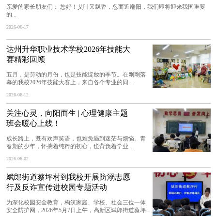
亲爱的家长朋友们： 您好！艾叶又飘香，忽而近端阳，我们即将迎来我国重要
的...
2026-06-17
达州升华职业技术学校2026年技能大
赛精彩回顾
五月，是劳动的月份，也是技能绽放的季节。在刚刚落
幕的我校2026年技能大赛上，来自各个专业的同...
2026-06-12
关注心灵，向阳而生 | 心理健康主题
班会暖心上线！
成长路上，既有欢声笑语，也难免遇到迷茫与烦恼。青
春期的少年，怀揣着纯粹的初心，也背负着学业...
2026-06-02
斌郎街道蔡坪村到我校开展防溺志愿
行及反诈宣传进校园专题活动
为深化校园安全教育，构筑家庭、学校、社会三位一体
安全防护网，2026年5月7日上午，高新区斌郎街道蔡坪...