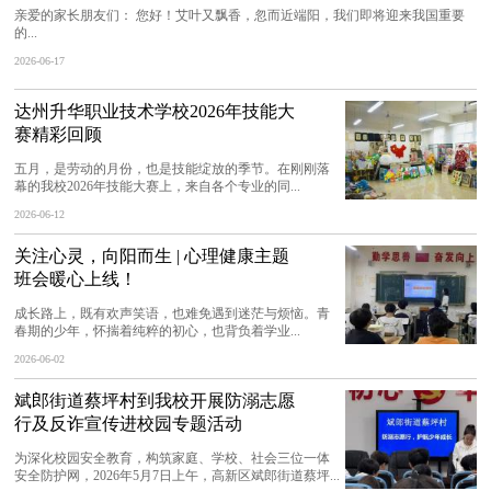
亲爱的家长朋友们： 您好！艾叶又飘香，忽而近端阳，我们即将迎来我国重要
的...
2026-06-17
达州升华职业技术学校2026年技能大
赛精彩回顾
五月，是劳动的月份，也是技能绽放的季节。在刚刚落
幕的我校2026年技能大赛上，来自各个专业的同...
2026-06-12
关注心灵，向阳而生 | 心理健康主题
班会暖心上线！
成长路上，既有欢声笑语，也难免遇到迷茫与烦恼。青
春期的少年，怀揣着纯粹的初心，也背负着学业...
2026-06-02
斌郎街道蔡坪村到我校开展防溺志愿
行及反诈宣传进校园专题活动
为深化校园安全教育，构筑家庭、学校、社会三位一体
安全防护网，2026年5月7日上午，高新区斌郎街道蔡坪...