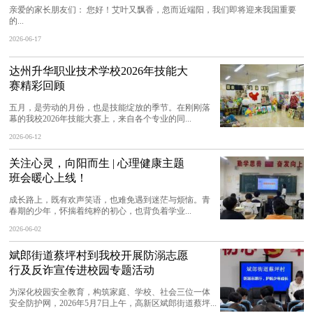
亲爱的家长朋友们： 您好！艾叶又飘香，忽而近端阳，我们即将迎来我国重要
的...
2026-06-17
达州升华职业技术学校2026年技能大
赛精彩回顾
五月，是劳动的月份，也是技能绽放的季节。在刚刚落
幕的我校2026年技能大赛上，来自各个专业的同...
2026-06-12
关注心灵，向阳而生 | 心理健康主题
班会暖心上线！
成长路上，既有欢声笑语，也难免遇到迷茫与烦恼。青
春期的少年，怀揣着纯粹的初心，也背负着学业...
2026-06-02
斌郎街道蔡坪村到我校开展防溺志愿
行及反诈宣传进校园专题活动
为深化校园安全教育，构筑家庭、学校、社会三位一体
安全防护网，2026年5月7日上午，高新区斌郎街道蔡坪...