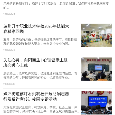
亲爱的家长朋友们： 您好！艾叶又飘香，忽而近端阳，我们即将迎来我国重要
的...
2026-06-17
达州升华职业技术学校2026年技能大
赛精彩回顾
五月，是劳动的月份，也是技能绽放的季节。在刚刚落
幕的我校2026年技能大赛上，来自各个专业的同...
2026-06-12
关注心灵，向阳而生 | 心理健康主题
班会暖心上线！
成长路上，既有欢声笑语，也难免遇到迷茫与烦恼。青
春期的少年，怀揣着纯粹的初心，也背负着学业...
2026-06-02
斌郎街道蔡坪村到我校开展防溺志愿
行及反诈宣传进校园专题活动
为深化校园安全教育，构筑家庭、学校、社会三位一体
安全防护网，2026年5月7日上午，高新区斌郎街道蔡坪...