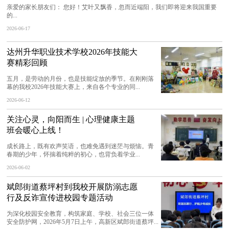
亲爱的家长朋友们： 您好！艾叶又飘香，忽而近端阳，我们即将迎来我国重要
的...
2026-06-17
达州升华职业技术学校2026年技能大
赛精彩回顾
五月，是劳动的月份，也是技能绽放的季节。在刚刚落
幕的我校2026年技能大赛上，来自各个专业的同...
2026-06-12
关注心灵，向阳而生 | 心理健康主题
班会暖心上线！
成长路上，既有欢声笑语，也难免遇到迷茫与烦恼。青
春期的少年，怀揣着纯粹的初心，也背负着学业...
2026-06-02
斌郎街道蔡坪村到我校开展防溺志愿
行及反诈宣传进校园专题活动
为深化校园安全教育，构筑家庭、学校、社会三位一体
安全防护网，2026年5月7日上午，高新区斌郎街道蔡坪...