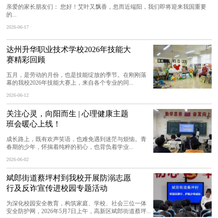
亲爱的家长朋友们： 您好！艾叶又飘香，忽而近端阳，我们即将迎来我国重要
的...
2026-06-17
达州升华职业技术学校2026年技能大
赛精彩回顾
五月，是劳动的月份，也是技能绽放的季节。在刚刚落
幕的我校2026年技能大赛上，来自各个专业的同...
2026-06-12
关注心灵，向阳而生 | 心理健康主题
班会暖心上线！
成长路上，既有欢声笑语，也难免遇到迷茫与烦恼。青
春期的少年，怀揣着纯粹的初心，也背负着学业...
2026-06-02
斌郎街道蔡坪村到我校开展防溺志愿
行及反诈宣传进校园专题活动
为深化校园安全教育，构筑家庭、学校、社会三位一体
安全防护网，2026年5月7日上午，高新区斌郎街道蔡坪...