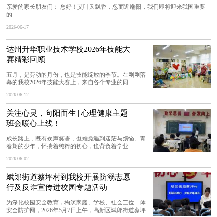
亲爱的家长朋友们： 您好！艾叶又飘香，忽而近端阳，我们即将迎来我国重要
的...
2026-06-17
达州升华职业技术学校2026年技能大
赛精彩回顾
五月，是劳动的月份，也是技能绽放的季节。在刚刚落
幕的我校2026年技能大赛上，来自各个专业的同...
2026-06-12
关注心灵，向阳而生 | 心理健康主题
班会暖心上线！
成长路上，既有欢声笑语，也难免遇到迷茫与烦恼。青
春期的少年，怀揣着纯粹的初心，也背负着学业...
2026-06-02
斌郎街道蔡坪村到我校开展防溺志愿
行及反诈宣传进校园专题活动
为深化校园安全教育，构筑家庭、学校、社会三位一体
安全防护网，2026年5月7日上午，高新区斌郎街道蔡坪...