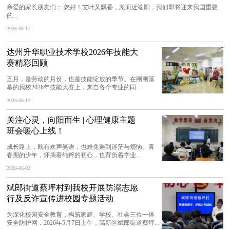
亲爱的家长朋友们： 您好！艾叶又飘香，忽而近端阳，我们即将迎来我国重要
的...
2026-06-17
达州升华职业技术学校2026年技能大
赛精彩回顾
五月，是劳动的月份，也是技能绽放的季节。在刚刚落
幕的我校2026年技能大赛上，来自各个专业的同...
2026-06-12
关注心灵，向阳而生 | 心理健康主题
班会暖心上线！
成长路上，既有欢声笑语，也难免遇到迷茫与烦恼。青
春期的少年，怀揣着纯粹的初心，也背负着学业...
2026-06-02
斌郎街道蔡坪村到我校开展防溺志愿
行及反诈宣传进校园专题活动
为深化校园安全教育，构筑家庭、学校、社会三位一体
安全防护网，2026年5月7日上午，高新区斌郎街道蔡坪...