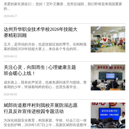
亲爱的家长朋友们： 您好！艾叶又飘香，忽而近端阳，我们即将迎来我国重要
的...
2026-06-17
达州升华职业技术学校2026年技能大
赛精彩回顾
五月，是劳动的月份，也是技能绽放的季节。在刚刚落
幕的我校2026年技能大赛上，来自各个专业的同...
2026-06-12
关注心灵，向阳而生 | 心理健康主题
班会暖心上线！
成长路上，既有欢声笑语，也难免遇到迷茫与烦恼。青
春期的少年，怀揣着纯粹的初心，也背负着学业...
2026-06-02
斌郎街道蔡坪村到我校开展防溺志愿
行及反诈宣传进校园专题活动
为深化校园安全教育，构筑家庭、学校、社会三位一体
安全防护网，2026年5月7日上午，高新区斌郎街道蔡坪...