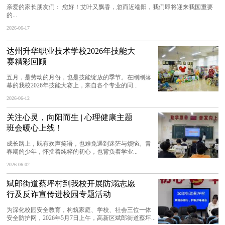
亲爱的家长朋友们： 您好！艾叶又飘香，忽而近端阳，我们即将迎来我国重要
的...
2026-06-17
达州升华职业技术学校2026年技能大
赛精彩回顾
五月，是劳动的月份，也是技能绽放的季节。在刚刚落
幕的我校2026年技能大赛上，来自各个专业的同...
2026-06-12
关注心灵，向阳而生 | 心理健康主题
班会暖心上线！
成长路上，既有欢声笑语，也难免遇到迷茫与烦恼。青
春期的少年，怀揣着纯粹的初心，也背负着学业...
2026-06-02
斌郎街道蔡坪村到我校开展防溺志愿
行及反诈宣传进校园专题活动
为深化校园安全教育，构筑家庭、学校、社会三位一体
安全防护网，2026年5月7日上午，高新区斌郎街道蔡坪...