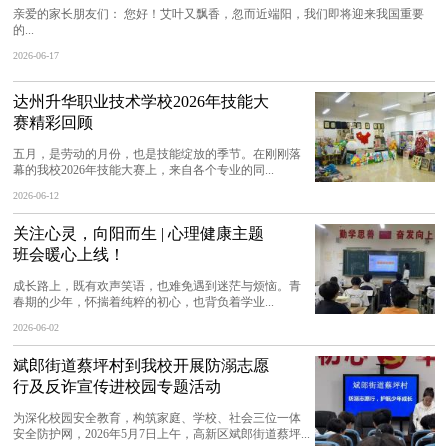
亲爱的家长朋友们： 您好！艾叶又飘香，忽而近端阳，我们即将迎来我国重要
的...
2026-06-17
达州升华职业技术学校2026年技能大
赛精彩回顾
五月，是劳动的月份，也是技能绽放的季节。在刚刚落
幕的我校2026年技能大赛上，来自各个专业的同...
2026-06-12
关注心灵，向阳而生 | 心理健康主题
班会暖心上线！
成长路上，既有欢声笑语，也难免遇到迷茫与烦恼。青
春期的少年，怀揣着纯粹的初心，也背负着学业...
2026-06-02
斌郎街道蔡坪村到我校开展防溺志愿
行及反诈宣传进校园专题活动
为深化校园安全教育，构筑家庭、学校、社会三位一体
安全防护网，2026年5月7日上午，高新区斌郎街道蔡坪...