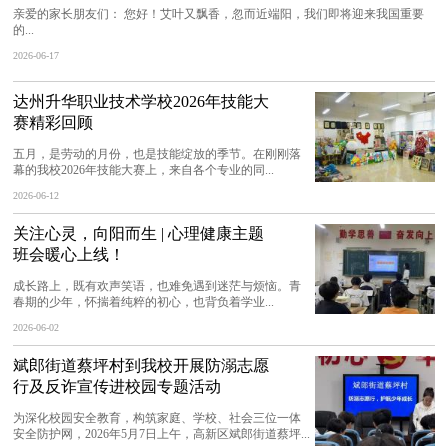
亲爱的家长朋友们： 您好！艾叶又飘香，忽而近端阳，我们即将迎来我国重要
的...
2026-06-17
达州升华职业技术学校2026年技能大
赛精彩回顾
五月，是劳动的月份，也是技能绽放的季节。在刚刚落
幕的我校2026年技能大赛上，来自各个专业的同...
2026-06-12
关注心灵，向阳而生 | 心理健康主题
班会暖心上线！
成长路上，既有欢声笑语，也难免遇到迷茫与烦恼。青
春期的少年，怀揣着纯粹的初心，也背负着学业...
2026-06-02
斌郎街道蔡坪村到我校开展防溺志愿
行及反诈宣传进校园专题活动
为深化校园安全教育，构筑家庭、学校、社会三位一体
安全防护网，2026年5月7日上午，高新区斌郎街道蔡坪...