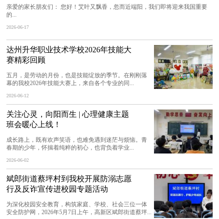
亲爱的家长朋友们： 您好！艾叶又飘香，忽而近端阳，我们即将迎来我国重要
的...
2026-06-17
达州升华职业技术学校2026年技能大
赛精彩回顾
五月，是劳动的月份，也是技能绽放的季节。在刚刚落
幕的我校2026年技能大赛上，来自各个专业的同...
2026-06-12
关注心灵，向阳而生 | 心理健康主题
班会暖心上线！
成长路上，既有欢声笑语，也难免遇到迷茫与烦恼。青
春期的少年，怀揣着纯粹的初心，也背负着学业...
2026-06-02
斌郎街道蔡坪村到我校开展防溺志愿
行及反诈宣传进校园专题活动
为深化校园安全教育，构筑家庭、学校、社会三位一体
安全防护网，2026年5月7日上午，高新区斌郎街道蔡坪...