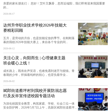
亲爱的家长朋友们： 您好！艾叶又飘香，忽而近端阳，我们即将迎来我国重要
的...
2026-06-17
达州升华职业技术学校2026年技能大
赛精彩回顾
五月，是劳动的月份，也是技能绽放的季节。在刚刚落
幕的我校2026年技能大赛上，来自各个专业的同...
2026-06-12
关注心灵，向阳而生 | 心理健康主题
班会暖心上线！
成长路上，既有欢声笑语，也难免遇到迷茫与烦恼。青
春期的少年，怀揣着纯粹的初心，也背负着学业...
2026-06-02
斌郎街道蔡坪村到我校开展防溺志愿
行及反诈宣传进校园专题活动
为深化校园安全教育，构筑家庭、学校、社会三位一体
安全防护网，2026年5月7日上午，高新区斌郎街道蔡坪...