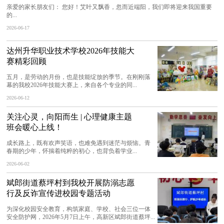
亲爱的家长朋友们： 您好！艾叶又飘香，忽而近端阳，我们即将迎来我国重要
的...
2026-06-17
达州升华职业技术学校2026年技能大
赛精彩回顾
五月，是劳动的月份，也是技能绽放的季节。在刚刚落
幕的我校2026年技能大赛上，来自各个专业的同...
2026-06-12
关注心灵，向阳而生 | 心理健康主题
班会暖心上线！
成长路上，既有欢声笑语，也难免遇到迷茫与烦恼。青
春期的少年，怀揣着纯粹的初心，也背负着学业...
2026-06-02
斌郎街道蔡坪村到我校开展防溺志愿
行及反诈宣传进校园专题活动
为深化校园安全教育，构筑家庭、学校、社会三位一体
安全防护网，2026年5月7日上午，高新区斌郎街道蔡坪...