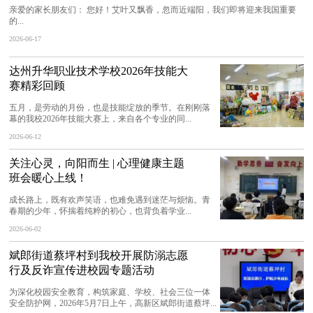
亲爱的家长朋友们： 您好！艾叶又飘香，忽而近端阳，我们即将迎来我国重要
的...
2026-06-17
达州升华职业技术学校2026年技能大
赛精彩回顾
五月，是劳动的月份，也是技能绽放的季节。在刚刚落
幕的我校2026年技能大赛上，来自各个专业的同...
2026-06-12
关注心灵，向阳而生 | 心理健康主题
班会暖心上线！
成长路上，既有欢声笑语，也难免遇到迷茫与烦恼。青
春期的少年，怀揣着纯粹的初心，也背负着学业...
2026-06-02
斌郎街道蔡坪村到我校开展防溺志愿
行及反诈宣传进校园专题活动
为深化校园安全教育，构筑家庭、学校、社会三位一体
安全防护网，2026年5月7日上午，高新区斌郎街道蔡坪...