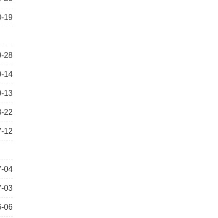
0-19
9-28
9-14
9-13
8-22
7-12
7-04
7-03
6-06